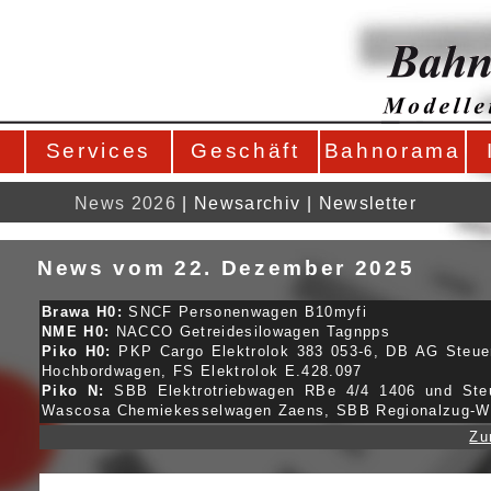
Services
Geschäft
Bahnorama
News 2026
|
Newsarchiv
|
Newsletter
News vom 22. Dezember 2025
Brawa H0:
SNCF Personenwagen B10myfi
NME H0:
NACCO Getreidesilowagen Tagnpps
Piko H0:
PKP Cargo Elektrolok 383 053-6, DB AG Steu
Hochbordwagen, FS Elektrolok E.428.097
Piko N:
SBB Elektrotriebwagen RBe 4/4 1406 und Ste
Wascosa Chemiekesselwagen Zaens, SBB Regionalzug-Wa
Zu