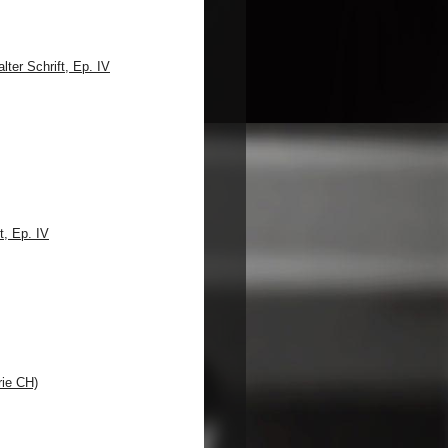
ter Schrift, Ep. IV
t, Ep. IV
ie CH)