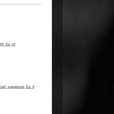
MS, Ep. VI
opf, verkehrsrot, Ep. V