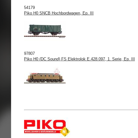
54179
Piko H0 SNCB Hochbordwagen, Ep. III
97807
Piko H0 (DC Sound) FS Elektrolok E.428.097, 1. Serie, Ep. III