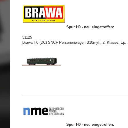
Spur H0 - neu eingetroffen:
51125
Brawa H0 (DC) SNCF Personenwagen B10myfi, 2. Klasse, Ep. I
Spur H0 - neu eingetroffen: